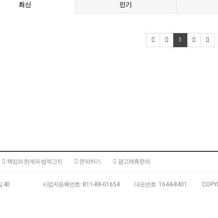
최신
인기
1
책임의 한계와 법적고지
문의하기
광고제휴문의
 40
180-15
사업자등록번호 :
811-88-01654
대표번호 :
1644-8401
COPY