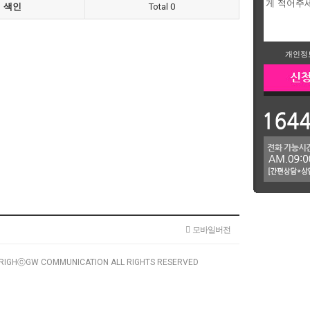
색인
Total 0
개인정
모바일버전
RIGHⓒGW COMMUNICATION ALL RIGHTS RESERVED