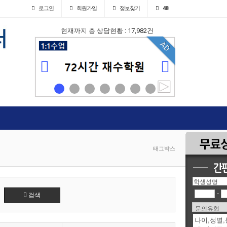
로그인
회원
가입
정보찾기
48
현재까지 총 상담현황 : 17,982건
AD
태그박스
-
검색