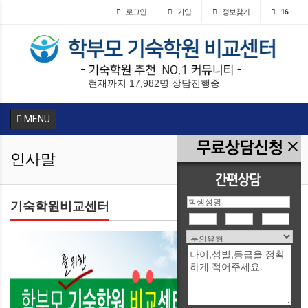
로그인
가입
정보찾기
16
현재까지 17,982명 상담진행중
MENU
인사말
기숙학원비교센터
-
-