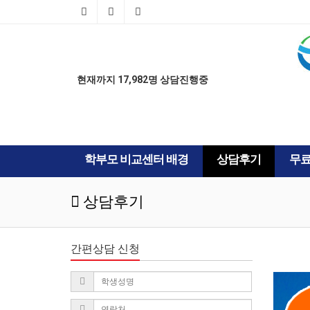
AD
AD
현재까지 17,982명 상담진행중
학부모 비교센터 배경
상담후기
무
상담후기
간편상담 신청