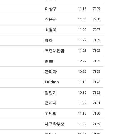
이상구
11.16
7209
작은산
11.09
7208
최철욱
11.29
7207
채하
11.22
7199
우연채완맘
11.21
7192
최00
12.27
7192
관리자
10.28
7185
Luidmn
11.18
7173
김민기
10.10
7162
관리자
11.22
7154
고민맘
11.15
7150
대구학부모
11.29
7149