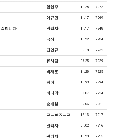
함현주
11.28
7272
이규민
11.17
7269
생각합니다.
관리자
11.17
7248
공상
11.22
7234
김인규
06.18
7232
유하람
06.25
7229
박재훈
11.28
7225
탱이
11.23
7224
비니맘
02.07
7224
송재철
06.06
7221
ㅁㄴㅂㅈㄴㅁ
12.13
7217
관리자
01.02
7216
관리자
11.23
7215