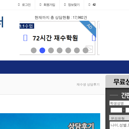
로그인
회원
가입
정보찾기
42
현재까지 총 상담현황 : 17,982건
AD
AD
재수생 상담후기
-