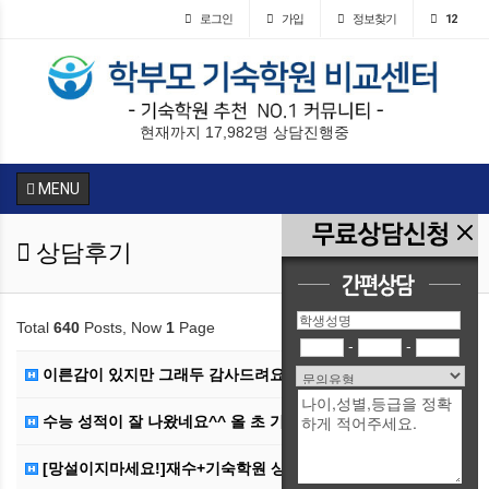
로그인
가입
정보찾기
12
현재까지 17,982명 상담진행중
MENU
상담후기
Total
640
Posts, Now
1
Page
-
-
이른감이 있지만 그래두 감사드려요!! ^^
수능 성적이 잘 나왔네요^^ 올 초 기숙학원 추천 감사…
[망설이지마세요!]재수+기숙학원 상담