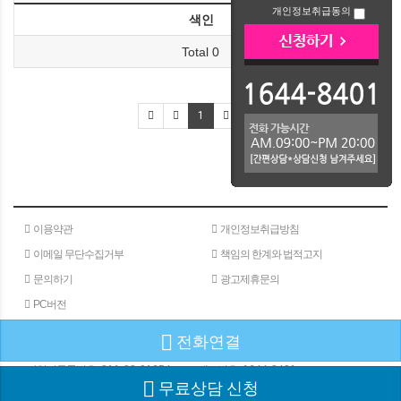
개인정보취급동의
색인
Total 0
1
이용약관
개인정보취급방침
이메일 무단수집거부
책임의 한계와 법적고지
문의하기
광고제휴문의
PC버전
전화연결
(주)메타인
주소 : 서울특별시 서초구 서초대로 24길 40
180-15
사업자등록번호 :
811-88-01654
대표번호 :
1644-8401
무료상담 신청
COPYRIGHⓒGW COMMUNICATION ALL RIGHTS RESERVED