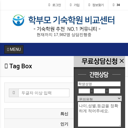
로그인
가입
정보찾기
34
현재까지 17,982명 상담진행중
MENU
Tag Box
-
-
검색
최신
인기