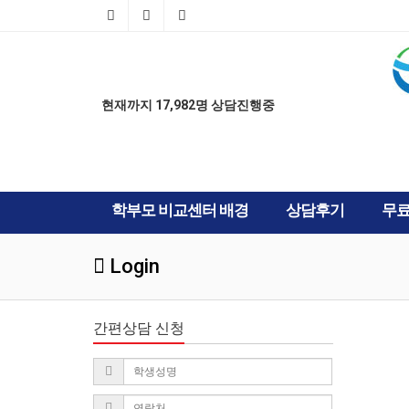
AD
AD
현재까지 17,982명 상담진행중
학부모 비교센터 배경
상담후기
무
Login
간편상담 신청