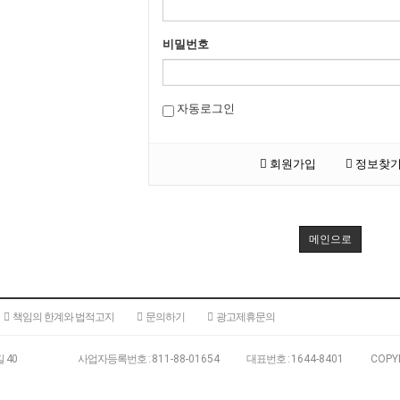
비밀번호
자동로그인
회원가입
정보찾
메인으로
책임의 한계와 법적고지
문의하기
광고제휴문의
 40
180-15
사업자등록번호 :
811-88-01654
대표번호 :
1644-8401
COPY