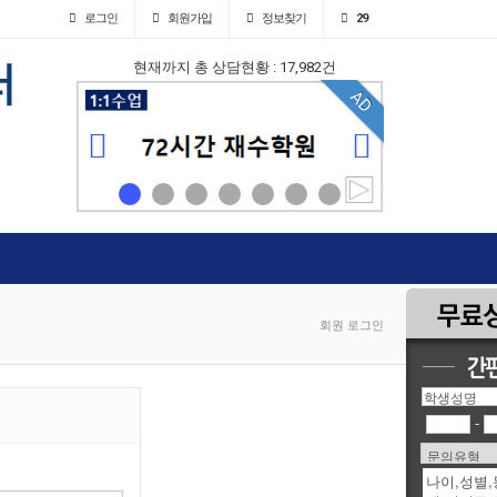
로그인
회원
가입
정보찾기
29
현재까지 총 상담현황 : 17,982건
AD
AD
회원 로그인
-