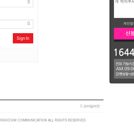
개인정
Sign In
기
모바일버전
RIGHⓒGW COMMUNICATION ALL RIGHTS RESERVED