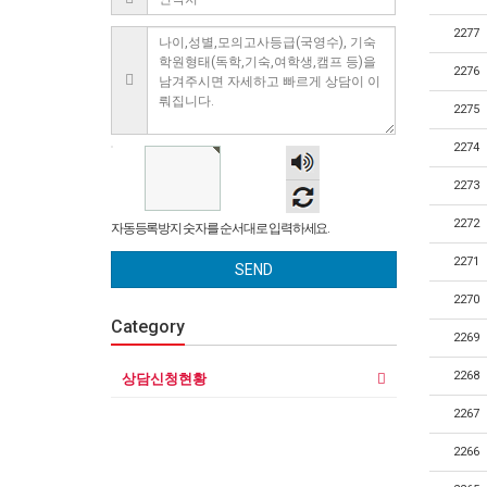
2277
2276
2275
2274
숫자
음성
2273
듣기
2272
자동등록방지 숫자를 순서대로 입력하세요.
2271
SEND
2270
Category
2269
2268
상담신청현황
2267
2266