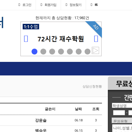
로그인
회원
가입
정보찾기
85
현재까지 총 상담현황 : 17,982건
AD
AD
상담신청현황
글쓴이
날짜
조회
-
강윤슬
06.18
3
백승우
06.15
3