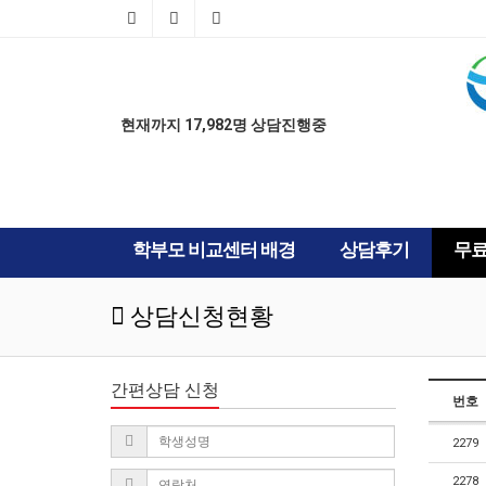
AD
AD
현재까지 17,982명 상담진행중
학부모 비교센터 배경
상담후기
무
상담신청현황
간편상담 신청
번호
2279
2278