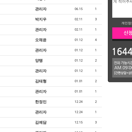
관리자
06.15
1
박지우
02.11
3
개인정
관리자
02.11
1
오채윤
01.12
4
관리자
01.12
1
양탱
01.12
2
관리자
01.12
1
김태형
01.01
2
관리자
01.01
1
한정민
12.24
2
관리자
12.24
1
김예담
12.15
3