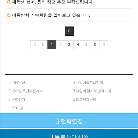
재학생 썸머, 윈터 캠프 추천 부탁드립니다
여름방학 기숙학원을 알아보고 있습니다.
1
2
3
4
5
이용약관
개인정보취급방침
이메일 무단수집거부
책임의 한계와 법적고지
문의하기
광고제휴문의
PC버전
전화연결
(주)메타인
주소 : 서울특별시 서초구 서초대로 24길 40
180-15
사업자등록번호 :
811-88-01654
대표번호 :
1644-8401
무료상담 신청
COPYRIGHⓒGW COMMUNICATION ALL RIGHTS RESERVED