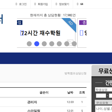
로그인
회원
가입
정보찾기
64
현재까지 총 상담현황 : 17,982건
AD
AD
방학캠프상담신청
글쓴이
날짜
조회
-
관리자
12.03
1
스마일링
12.01
5