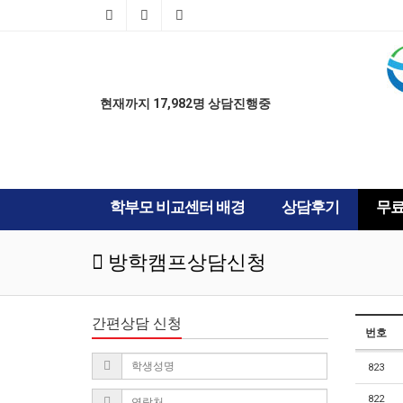
AD
AD
현재까지 17,982명 상담진행중
학부모 비교센터 배경
상담후기
무
방학캠프상담신청
간편상담 신청
번호
823
822