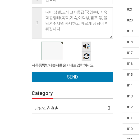
821
820
819
818
숫자
음성
817
듣기
816
자동등록방지 숫자를 순서대로 입력하세요.
815
SEND
814
Category
813
812
상담신청현황
811
810