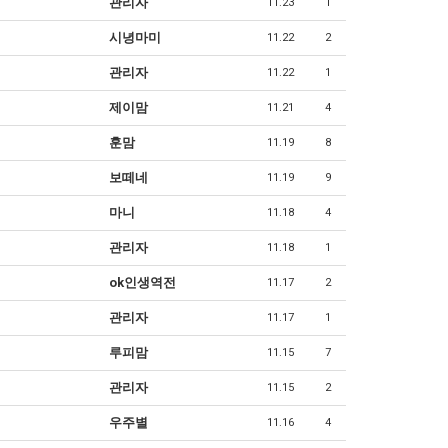
관리자
11.23
1
시녕마미
11.22
2
관리자
11.22
1
제이맘
11.21
4
훈맘
11.19
8
보떼네
11.19
9
마니
11.18
4
관리자
11.18
1
ok인생역전
11.17
2
관리자
11.17
1
루피맘
11.15
7
관리자
11.15
2
우주별
11.16
4