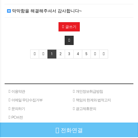
막막함을 해결해주셔서 감사합니다~
글쓰기
1
2
3
4
5
이용약관
개인정보취급방침
이메일 무단수집거부
책임의 한계와 법적고지
문의하기
광고제휴문의
PC버전
전화연결
(주)메타인
주소 : 서울특별시 서초구 서초대로 24길 40
180-15