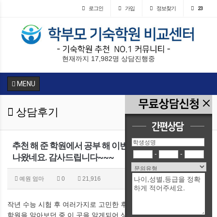
로그인
가입
정보찾기
23
현재까지 17,982명 상담진행중
MENU
상담후기
추천 해 준 학원에서 공부 해 이번 6월 모평 성적이 잘
-
-
나왔네요. 감사드립니다~~~
예원 엄마
0
21,916
작년 수능 시험 후 여러가지로 고민한 후 재수를 결정하고
학원을 알아보던 중 이 곳을 알게되어 상담전화 받은 후