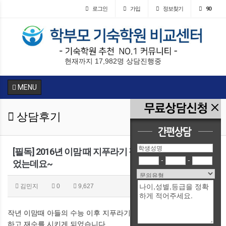
로그인
가입
정보찾기
90
현재까지 17,982명 상담진행중
MENU
상담후기
[필독] 2016년 이맘 때 지푸라기 잡는 심정으로 상담했
-
-
었는데요~
김민지
0
9,627
작년 이맘때 아들의 수능 이후 지푸라기라도 잡는 심정으로 상담을
하고 재수를 시키게 되었습니다.