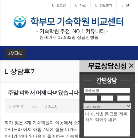
로그인
가입
정보찾기
54
현재까지 17,982명 상담진행중
MENU
상담후기
주말 피해서 어제 다녀왔습니다
-
-
전형석
0
8,116
제가 찾은 3개 기숙학원과 이곳에서 소개시켜준 3개 기숙학원 모두
다니느라 어제 아침 7시에 집을 나가서 밤 11시에 들어왔습니다.
아이와 엄마가 마음에 들어하는 기숙학원은 이 곳에서 소개 시켜 준