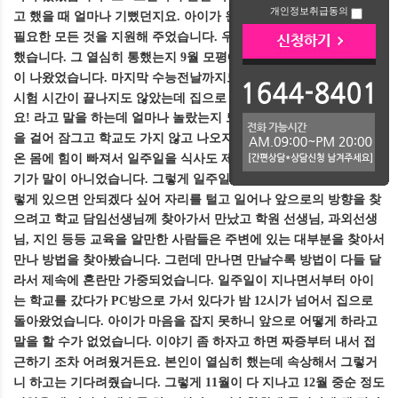
개인정보취급동의
고 했을 때 얼마나 기뻤던지요
아이가 원하는 과외와 수학학원 등
.
필요한 모든 것을 지원해 주었습니다
우리 아이도 정말 열심히 공부
.
했습니다
그 열심히 통했는지
월 모평에서는 전체
등급까지 성적
.
9
3
이 나왔었습니다
마지막 수능전날까지도 열심히 공부했던 아이가
.
시험 시간이 끝나지도 않았는데 집으로 되돌아 와서 중간에 나왔어
요
라고 말을 하는데 얼마나 놀랐는지 모르겠습니다
아이는 방문
!
.
을 걸어 잠그고 학교도 가지 않고 나오지 않았었어요
저도 충격으로
.
온 몸에 힘이 빠져서 일주일을 식사도 제대로 못했었네요
집안 분위
.
기가 말이 아니었습니다
그렇게 일주일을 보내다 엄마인 나까지 이
.
렇게 있으면 안되겠다 싶어 자리를 털고 일어나 앞으로의 방향을 찾
으려고 학교 담임선생님께 찾아가서 만났고 학원 선생님
과외선생
,
님
지인 등등 교육을 알만한 사람들은 주변에 있는 대부분을 찾아서
,
만나 방법을 찾아봤습니다
그런데 만나면 만날수록 방법이 다들 달
.
라서 제속에 혼란만 가중되었습니다
일주일이 지나면서부터 아이
.
는 학교를 갔다가
방으로 가서 있다가 밤
시가 넘어서 집으로
PC
12
돌아왔었습니다
아이가 마음을 잡지 못하니 앞으로 어떻게 하라고
.
말을 할 수가 없었습니다
이야기 좀 하자고 하면 짜증부터 내서 접
.
근하기 조차 어려웠거든요
본인이 열심히 했는데 속상해서 그렇거
.
니 하고는 기다려줬습니다
그렇게
월이 다 지나고
월 중순 정도
.
11
12