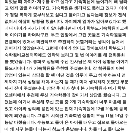
되었을 때 아이가 재수를 하고 싶다고 기숙학원에 들어가게 해 달라
고 먼저 말을 하더라구요
기숙학원은 생각지도 못하고 있다가 아이
.
가 정말 독하게 공부해보고 싶다고 들어가고 싶다는데 정보가 전혀
없어서 적잖히 당황을 했습니다
아이에게 엄마가 알아보겠다고 했
.
더니 아이가 자기가 이미 알아봤다면서 여기 학부모기숙학원비교센
터 이야기를 하더라구요
부모 입장에서 그런 곳들은 기숙학원들과
.
연결되어 있어서 객관적으로 추천하지 못할거라는 생각이 들어서
믿어지지 않았습니다
그런데 아이가 엄마도 찾아보면서 학부모기
.
숙학원비교센터쪽에도 연락해 보라고 몇 번 이야기를 해 전화통화
를 했었습니다
통화로 상담해 주신 간사님은 제 아이 상황을 이야기
.
들으시더니
개 기숙학원을 추천해 주셨습니다
각 학원들이 어떤
4
.
장점이 있는지 상담을 할 땐 어떤 것을 염두에 두고 해야 하는지 언
제까지 가서 상담을 해야 하는지 등 제가 미처 생각하지 못했던 부분
까지 짚어 주셨습니다
상담 후 제가 찾아 본 기숙학원과 여기 학부
.
모센터에서 추천해 주신 기숙학원에 찾아가서 상담을 했습니다
그
.
랬는데 여기서 추천해 주신 곳들 중
개 기숙학원이 너무 마음에 들
2
었고 아이와 상의해 용인에 있는 현재 기숙학원에
월
일에 등록
12
20
하게 되었습니다
그렇게 시작된 기숙학원 생활이 오늘
월
일 수
.
11
14
능날 마쳤습니다
수능보고 돌아 온 아이를 태우고 집으로 돌아오는
.
데 왜 자꾸 눈물이 나는지 참느라 혼났습니다
차를 타고 돌아오는
.