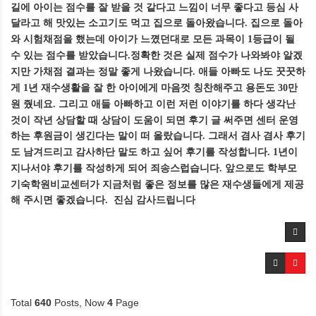
길에 아이는 점수를 잘 받을 것 같다고 느낌이 너무 좋다고 등심 사
달라고 해 맛있는 소고기도 먹고 집으로 돌아왔습니다
집으로 돌아
.
와 시험채점을 했는데 아이가 느꼈던대로 모든 과목이
등급이 될
1
수 있는 점수를 받았습니다
정확한 것은 실제 점수가 나와봐야 알겠
.
지만 가채점 결과는 정말 좋게 나왔습니다
애들 아빠도 나도 꿋꿋하
.
게
년 재수생활을 잘 한 아이에게 마음껏 칭찬해주고 용돈도
만
1
30
원 줬네요
그리고 애들 아빠하고 이런 저런 이야기를 하다 생각난
.
것이 작년 상담할 때 상담이 도움이 되면 후기 글 써주면 센터 운영
하는 후원금이 생긴다는 말이 떠 올랐습니다
그래서 겸사 겸사 후기
.
도 남겨드리고 감사하단 말도 하고 싶어 후기를 작성합니다
년이
. 1
지나서야 후기를 작성하게 되어 죄송스럽습니다
앞으로도 학부모
.
기숙학원비교센터가 지금처럼 좋은 정보를 많은 재수생들에게 제공
해 주시면 좋겠습니다
. 진심 감사드립니다
Total
640
Posts, Now
4
Page