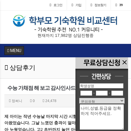
로그인
가입
정보찾기
39
현재까지 17,982명 상담진행중
MENU
상담후기
수능 가채점 해 보고 감사인사드립니다^^
-
-
정써니
0
24,478
제 아이는 작년 수능날 마지막 시간 시험도 치르지 않은채 집으로 돌
아왔었습니다
그날 느꼈던 충격이 얼마나 컸던지 제가 일주일을 앓
.
아 누웠었습니다
고
초반까지 놀던 아이가 갑자기 공부를 하겠다
.
2