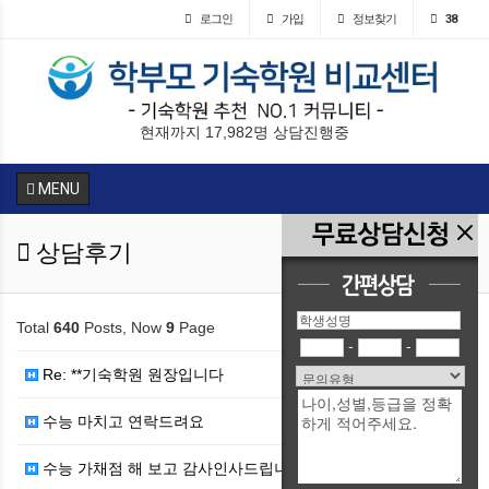
로그인
가입
정보찾기
38
현재까지 17,982명 상담진행중
MENU
상담후기
Total
640
Posts, Now
9
Page
-
-
Re: **기숙학원 원장입니다
수능 마치고 연락드려요
수능 가채점 해 보고 감사인사드립니다^^