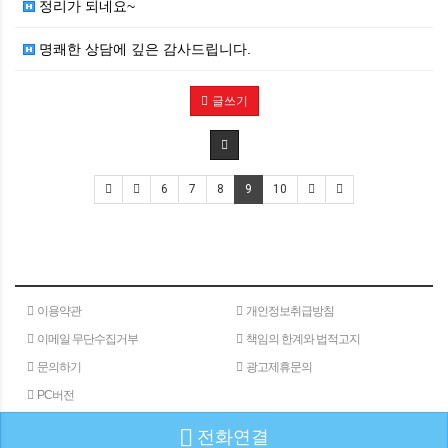
정리가 되네요~
명쾌한 상담에 깊은 감사드립니다.
글쓰기
6
7
8
9
10
이용약관
개인정보취급방침
이메일 무단수집거부
책임의 한계와 법적고지
문의하기
광고제휴문의
PC버전
전화연결
(주)메타인
주소 : 서울특별시 서초구 서초대로 24길 40
180-15