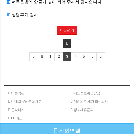
어두운밤에 한줄기 빛이 되어 주셔서 감사합니다.
상담후기 감사
글쓰기
1
2
3
4
5
이용약관
개인정보취급방침
이메일 무단수집거부
책임의 한계와 법적고지
문의하기
광고제휴문의
PC버전
전화연결
(주)메타인
주소 : 서울특별시 서초구 서초대로 24길 40
180-15