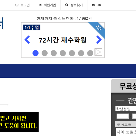
로그인
회원
가입
정보찾기
40
현재까지 총 상담현황 : 17,982건
AD
AD
-