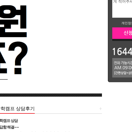
개인정
방학캠프 상담후기
+
학캠프 상담
답함 해결~~