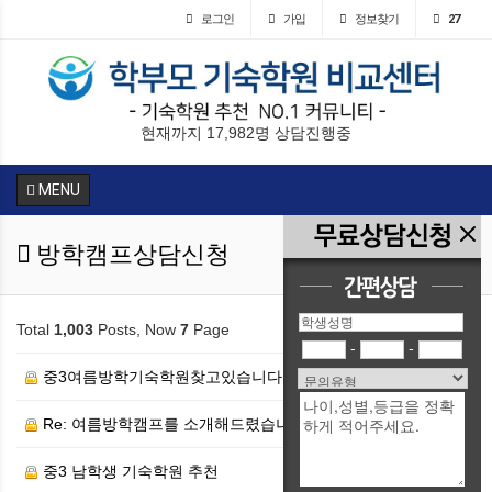
로그인
가입
정보찾기
27
현재까지 17,982명 상담진행중
MENU
방학캠프상담신청
Total
1,003
Posts, Now
7
Page
-
-
중3여름방학기숙학원찾고있습니다.
Re: 여름방학캠프를 소개해드렸습니다.
중3 남학생 기숙학원 추천