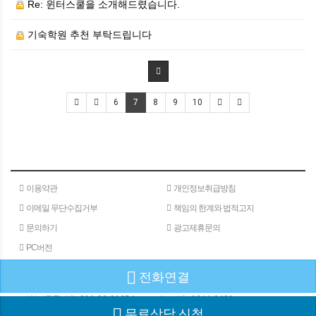
Re: 윈터스쿨을 소개해드렸습니다.
기숙학원 추천 부탁드립니다
6
7
8
9
10
이용약관
개인정보취급방침
이메일 무단수집거부
책임의 한계와 법적고지
문의하기
광고제휴문의
PC버전
전화연결
(주)메타인
주소 : 서울특별시 서초구 서초대로 24길 40
180-15
사업자등록번호 :
811-88-01654
대표번호 :
1644-8401
무료상담 신청
COPYRIGHⓒGW COMMUNICATION ALL RIGHTS RESERVED