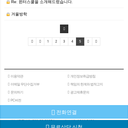
Re: 윈터스쿨을 소개해드렸습니다.
겨울방학
1
2
3
4
5
이용약관
개인정보취급방침
이메일 무단수집거부
책임의 한계와 법적고지
문의하기
광고제휴문의
PC버전
전화연결
(주)메타인
주소 : 서울특별시 서초구 서초대로 24길 40
180-15
사업자등록번호 :
811-88-01654
대표번호 :
1644-8401
무료상담 신청
COPYRIGHⓒGW COMMUNICATION ALL RIGHTS RESERVED