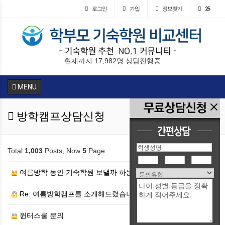
로그인
가입
정보찾기
25
현재까지 17,982명 상담진행중
MENU
방학캠프상담신청
Total
1,003
Posts, Now
5
Page
-
-
여름방학 동안 기숙학원 보낼까 하는데요
Re: 여름방학캠프를 소개해드렸습니다.
윈터스쿨 문의