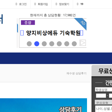
로그인
회원
가입
정보찾기
19
현재까지 총 상담현황 : 17,982건
AD
AD
재수생 상담후기
-