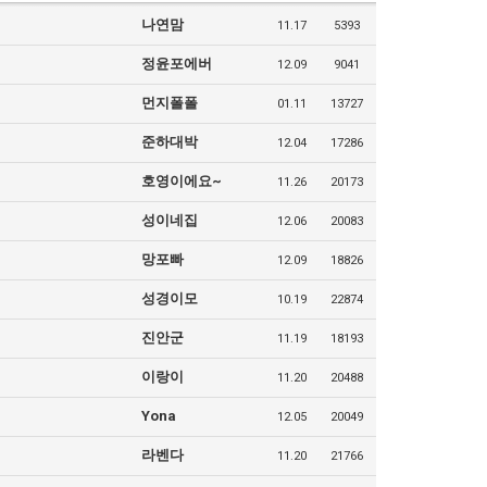
나연맘
11.17
5393
정윤포에버
12.09
9041
먼지폴폴
01.11
13727
준하대박
12.04
17286
호영이에요~
11.26
20173
성이네집
12.06
20083
망포빠
12.09
18826
성경이모
10.19
22874
진안군
11.19
18193
이랑이
11.20
20488
Yona
12.05
20049
라벤다
11.20
21766