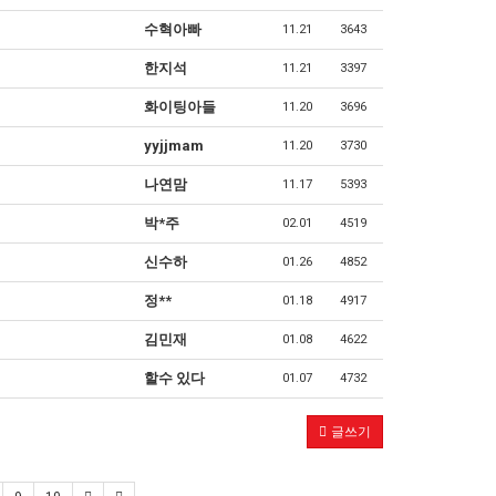
수혁아빠
11.21
3643
한지석
11.21
3397
화이팅아들
11.20
3696
yyjjmam
11.20
3730
나연맘
11.17
5393
박*주
02.01
4519
신수하
01.26
4852
정**
01.18
4917
김민재
01.08
4622
할수 있다
01.07
4732
글쓰기