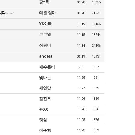
강*묵
01.28
18755
니다~~~
예원 엄마
06.20
21931
YS아빠
11.19
19456
고고영
11.15
13244
정써니
11.14
24496
angela
06.19
13934
재수준비
12.01
867
빛나는
11.28
881
세영맘
11.27
839
김진우
11.26
869
윤XX
11.26
896
햇살
11.25
876
이주형
11.23
919