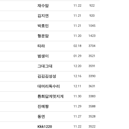
재수맘
11.22
922
김지연
11.21
920
박효민
11.21
1045
형운맘
11.20
1423
타라
02.18
3704
범생이
01.29
3521
그대그대
12.20
3591
김김김성성
12.16
3390
대머리독수리
12.11
3631
환희답게멋지게
11.30
3383
진예짱
11.29
3588
동연
11.27
3528
Kkk1220
11.22
3522