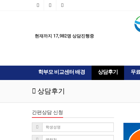
AD
AD
현재까지 17,982명 상담진행중
학부모 비교센터 배경
상담후기
무
상담후기
간편상담 신청