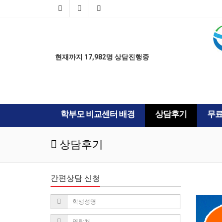
AD
AD
현재까지 17,982명 상담진행중
학부모 비교센터 배경
상담후기
무
상담후기
간편상담 신청