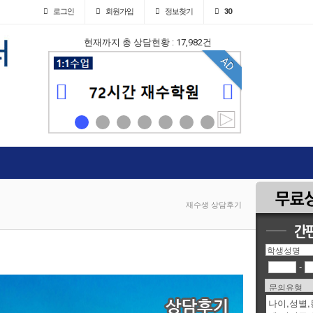
로그인
회원
가입
정보찾기
30
현재까지 총 상담현황 : 17,982건
AD
AD
재수생 상담후기
-