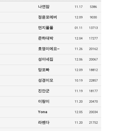
나연맘
11.17
5386
정윤포에버
12.09
9030
먼지폴폴
01.11
13713
준하대박
12.04
17277
호영이에요~
11.26
20162
성이네집
12.06
20067
망포빠
12.09
18812
성경이모
10.19
22857
진안군
11.19
18177
이랑이
11.20
20470
Yona
12.05
20034
라벤다
11.20
21752