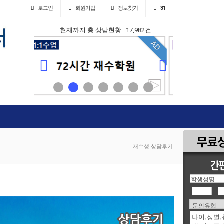
로그인
회원
가입
정보찾기
31
현재까지 총 상담현황 : 17,982건
AD
AD
재수생 상담후기
-