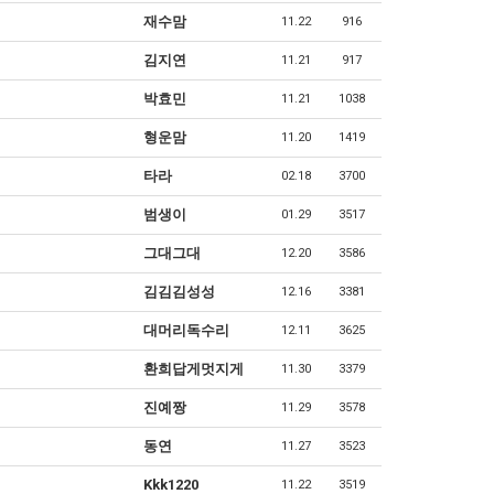
재수맘
11.22
916
김지연
11.21
917
박효민
11.21
1038
형운맘
11.20
1419
타라
02.18
3700
범생이
01.29
3517
그대그대
12.20
3586
김김김성성
12.16
3381
대머리독수리
12.11
3625
환희답게멋지게
11.30
3379
진예짱
11.29
3578
동연
11.27
3523
Kkk1220
11.22
3519