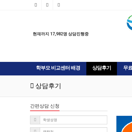
AD
AD
현재까지 17,982명 상담진행중
학부모 비교센터 배경
상담후기
무
상담후기
간편상담 신청