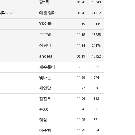
강*묵
01.28
18743
니다~~~
예원 엄마
06.20
21912
YS아빠
11.19
19444
고고영
11.15
13235
정써니
11.14
24476
angela
06.19
13922
재수준비
12.01
862
빛나는
11.28
874
세영맘
11.27
836
김진우
11.26
862
윤XX
11.26
891
햇살
11.25
871
이주형
11.23
914