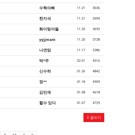
수혁아빠
11.21
3636
한지석
11.21
3394
화이팅아들
11.20
3693
yyjjmam
11.20
3728
나연맘
11.17
5386
박*주
02.01
4516
신수하
01.26
4842
정**
01.18
4909
김민재
01.08
4618
할수 있다
01.07
4729
글쓰기